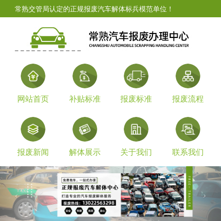
常熟交管局认定的正规报废汽车解体标兵模范单位！
网站首页
补贴标准
报废标准
报废流程
报废新闻
解体展示
关于我们
联系我们