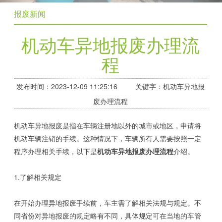
报废新闻
机动车异地报废办理流
程
发布时间：2023-12-09 11:25:16 关键字：机动车异地报
废办理流程
机动车异地报废是指在车辆注册地以外的城市或地区，申请将
机动车辆注销的手续。这种情况下，车辆所有人需要按照一定
程序办理相关手续，以下是
机动车异地报废办理流程
介绍。
1.了解相关规定
在开始办理异地报废手续前，车主需了解相关法规与规定。不
同省份对异地报废的规定略有不同，具体规定可在当地的车管